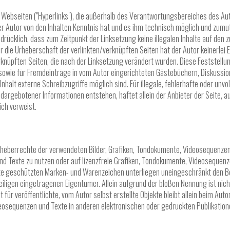
e Webseiten ("Hyperlinks"), die außerhalb des Verantwortungsbereiches des Au
 der Autor von den Inhalten Kenntnis hat und es ihm technisch möglich und zumu
usdrücklich, dass zum Zeitpunkt der Linksetzung keine illegalen Inhalte auf den 
r die Urheberschaft der verlinkten/verknüpften Seiten hat der Autor keinerlei E
erknüpften Seiten, die nach der Linksetzung verändert wurden. Diese Feststellun
owie für Fremdeinträge in vom Autor eingerichteten Gästebüchern, Diskussions
halt externe Schreibzugriffe möglich sind. Für illegale, fehlerhafte oder unv
dargebotener Informationen entstehen, haftet allein der Anbieter der Seite, au
ich verweist.
e Urheberrechte der verwendeten Bilder, Grafiken, Tondokumente, Videosequenzen
nd Texte zu nutzen oder auf lizenzfreie Grafiken, Tondokumente, Videosequenze
te geschützten Marken- und Warenzeichen unterliegen uneingeschränkt den B
iligen eingetragenen Eigentümer. Allein aufgrund der bloßen Nennung ist nich
für veröffentlichte, vom Autor selbst erstellte Objekte bleibt allein beim Autor
osequenzen und Texte in anderen elektronischen oder gedruckten Publikatio