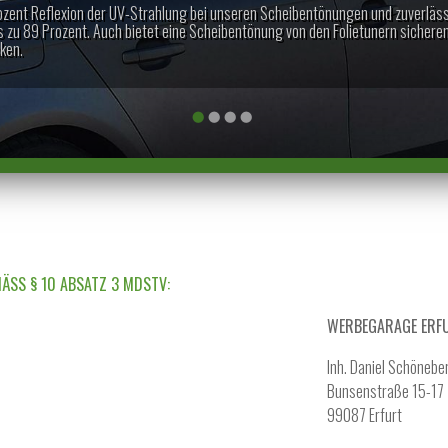
ozent Reflexion der UV-Strahlung bei unseren Scheibentönungen und zuverlässi
is zu 89 Prozent. Auch bietet eine Scheibentönung von den Folietunern sicher
cken.
ÄSS § 10 ABSATZ 3 MDSTV:
WERBEGARAGE ERF
Inh. Daniel Schönebe
Bunsenstraße 15-17
99087 Erfurt