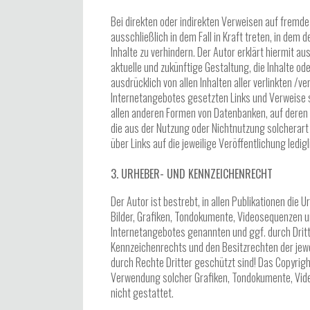
Bei direkten oder indirekten Verweisen auf fremd
ausschließlich in dem Fall in Kraft treten, in dem
Inhalte zu verhindern. Der Autor erklärt hiermit a
aktuelle und zukünftige Gestaltung, die Inhalte ode
ausdrücklich von allen Inhalten aller verlinkten /v
Internetangebotes gesetzten Links und Verweise s
allen anderen Formen von Datenbanken, auf deren In
die aus der Nutzung oder Nichtnutzung solcherart 
über Links auf die jeweilige Veröffentlichung ledigl
3. URHEBER- UND KENNZEICHENRECHT
Der Autor ist bestrebt, in allen Publikationen di
Bilder, Grafiken, Tondokumente, Videosequenzen u
Internetangebotes genannten und ggf. durch Drit
Kennzeichenrechts und den Besitzrechten der jewe
durch Rechte Dritter geschützt sind! Das Copyright 
Verwendung solcher Grafiken, Tondokumente, Vide
nicht gestattet.