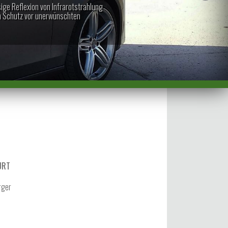
ge Reflexion von Infrarotstrahlung
en Schutz vor unerwünschten
URT
rger